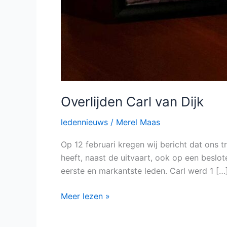
Overlijden Carl van Dijk
ledennieuws
/
Merel Maas
Op 12 februari kregen wij bericht dat ons tr
heeft, naast de uitvaart, ook op een beslo
eerste en markantste leden. Carl werd 1 […
Meer lezen »